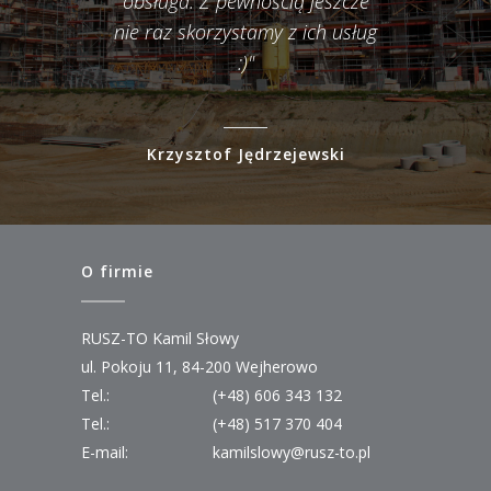
obsługa. Z pewnością jeszcze
nie raz skorzystamy z ich usług
:)"
Krzysztof Jędrzejewski
O firmie
RUSZ-TO Kamil Słowy
ul. Pokoju 11, 84-200 Wejherowo
Tel.:
(+48) 606 343 132
Tel.:
(+48) 517 370 404
E-mail:
kamilslowy@rusz-to.pl