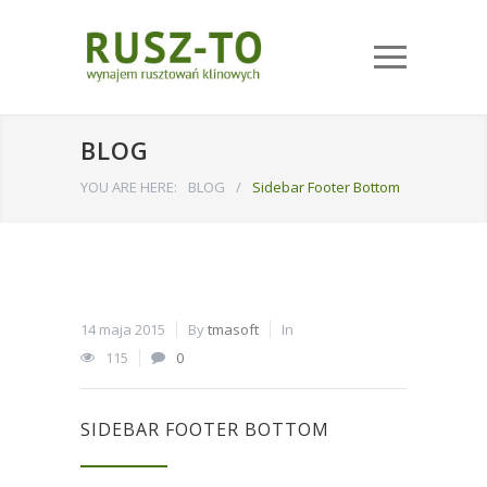
BLOG
YOU ARE HERE:
BLOG
/
Sidebar Footer Bottom
14 maja 2015
By
tmasoft
In
115
0
SIDEBAR FOOTER BOTTOM