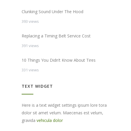
Clunking Sound Under The Hood
393 views
Replacing a Timing Belt Service Cost
391 views
10 Things You Didn’t Know About Tires
331 views
TEXT WIDGET
Here is a text widget settings ipsum lore tora
dolor sit amet velum. Maecenas est velum,
gravida
vehicula dolor